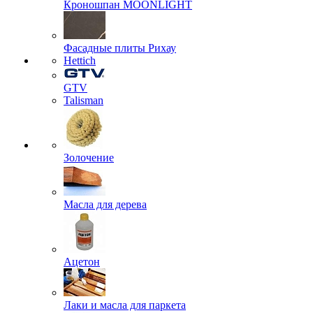
Кроношпан MOONLIGHT
Фасадные плиты Рихау
Hettich
GTV
Talisman
Золочение
Масла для дерева
Ацетон
Лаки и масла для паркета