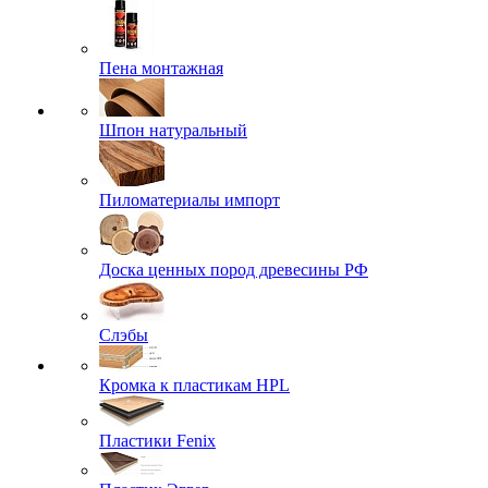
Пена монтажная
Шпон натуральный
Пиломатериалы импорт
Доска ценных пород древесины РФ
Слэбы
Кромка к пластикам HPL
Пластики Fenix