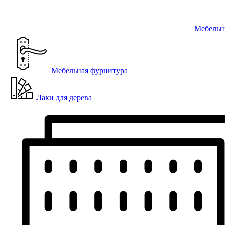
Мебельн
Мебельная фурнитура
Лаки для дерева