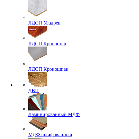
ЛДСП Увадрев
ЛДСП Кроностар
ЛДСП Кроношпан
ДВП
Ламинированный МДФ
МДФ шлифованный