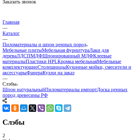
Заказать звонок
Главная
—
Каталог
—
Пиломатериалы и шпон ценных пород
Мебельные плиты
Мебельная фурнитура
Лаки для
дерева
ЛДСП
МДФ
Шпонированный МДФ
Клеевые
материалы
Пластики HPL
Кромка мебельная
Мебельные
комплектующие
Столешницы
Кухонные мойки, смесители и
аксессуары
Фанера
Кухни на заказ
—
Слэбы
Шпон натуральный
Пиломатериалы импорт
Доска ценных
пород древесины РФ
Слэбы
2