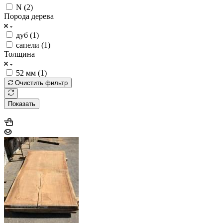
N (
2
)
Порода дерева
дуб (
1
)
сапели (
1
)
Толщина
52 мм (
1
)
Очистить фильтр
Показать