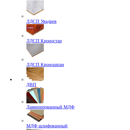
ЛДСП Увадрев
ЛДСП Кроностар
ЛДСП Кроношпан
ДВП
Ламинированный МДФ
МДФ шлифованный