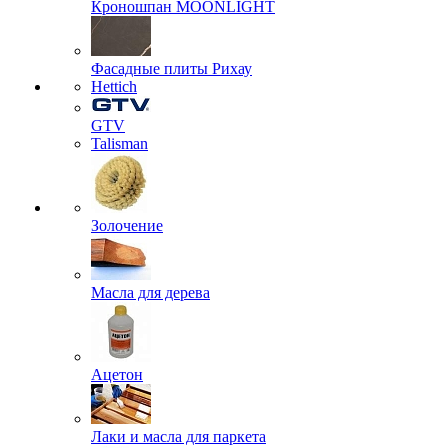
Кроношпан MOONLIGHT
Фасадные плиты Рихау
Hettich
GTV
Talisman
Золочение
Масла для дерева
Ацетон
Лаки и масла для паркета