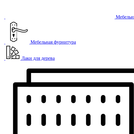
Мебельн
Мебельная фурнитура
Лаки для дерева