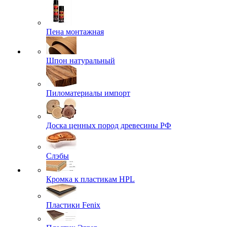
Пена монтажная
Шпон натуральный
Пиломатериалы импорт
Доска ценных пород древесины РФ
Слэбы
Кромка к пластикам HPL
Пластики Fenix