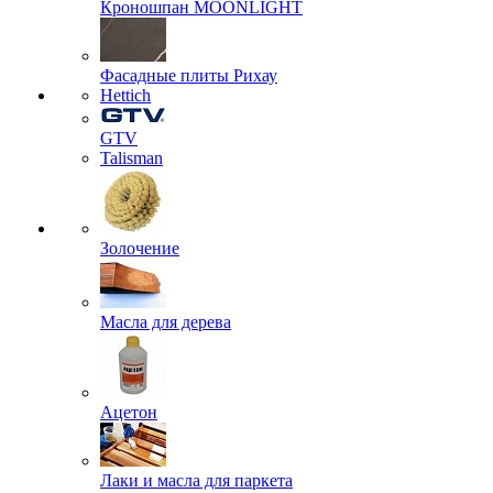
Кроношпан MOONLIGHT
Фасадные плиты Рихау
Hettich
GTV
Talisman
Золочение
Масла для дерева
Ацетон
Лаки и масла для паркета