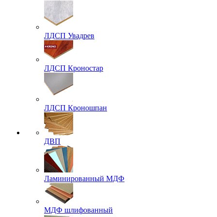
ЛДСП Увадрев
ЛДСП Кроностар
ЛДСП Кроношпан
ДВП
Ламинированный МДФ
МДФ шлифованный