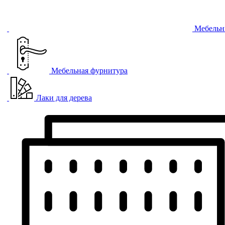
Мебельн
Мебельная фурнитура
Лаки для дерева