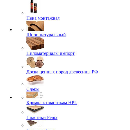
Пена монтажная
Шпон натуральный
Пиломатериалы импорт
Доска ценных пород древесины РФ
Слэбы
Кромка к пластикам HPL
Пластики Fenix